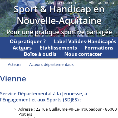
Aller au contenu
Aller au menu
Sport & Handicap en
Nouvelle-Aquitaine
Pour une pratique sportive partagée
Où pratiquer ?
Label Valides-Handicapés
Acteurs
Établissements
Formations
Boîte à outils
Nous contacter
Acteurs
Acteurs départementaux
Vienne
Service Départemental à la Jeunesse, à
l'Engagement et aux Sports (SDJES) :
Adresse : 22 rue Guillaume-VII-Le-Troubadour - 86000
Poitiers